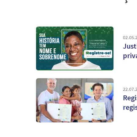
02.05.
Just
priv
22.07.
Regi
regis