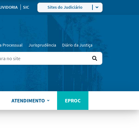
UVIDORIA
SIC
Sites do Judiciário
a Processual
Jurisprudência
Diário da Justiça
Ir
ers for results.
para
o
resultado
ATENDIMENTO
EPROC