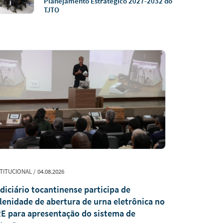
Planejamento Estratégico 2027-2032 do
TJTO
TITUCIONAL / 04.08.2026
PUBLICAÇÃO / 0
diciário tocantinense participa de
Revista Jur
lenidade de abertura de urna eletrônica no
recebe trab
E para apresentação do sistema de