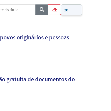
e do título
Mostrar #
COM_CONTENT_FORM_FILTER_SUBMIT
Limpar
povos originários e pessoas
são gratuita de documentos do