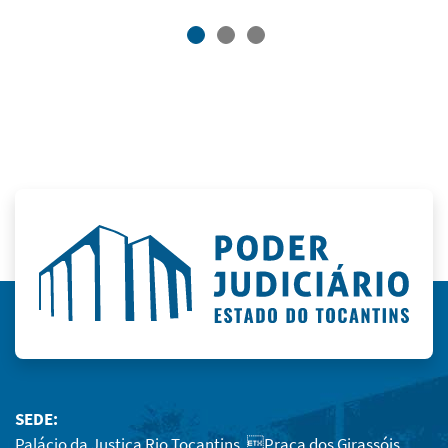
SEDE:
Palácio da Justiça Rio Tocantins, Praça dos Girassóis,