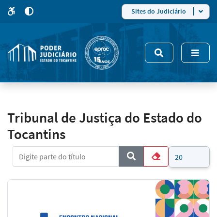
para
para
do
4
Mudar
Sites do Judiciário
para
site
o
modo
nsivo
de
5
alto
contraste
Tribunal de Justiça do Estado do
Tocantins
Digite parte do título
Mostrar #
COM_CONTENT_FORM_FI
Limpar