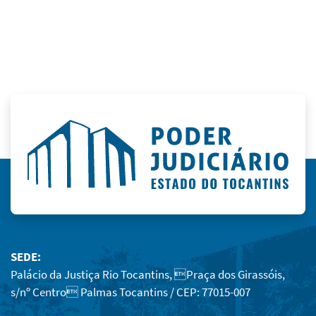
SEDE:
Palácio da Justiça Rio Tocantins, Praça dos Girassóis,
s/nº Centro Palmas Tocantins / CEP: 77015-007