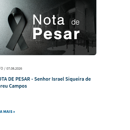
O / 07.08.2026
DECISÃO / 07.08
TA DE PESAR - Senhor Israel Siqueira de
Justiça man
reu Campos
homem após
da capital
IA MAIS
LEIA MAIS