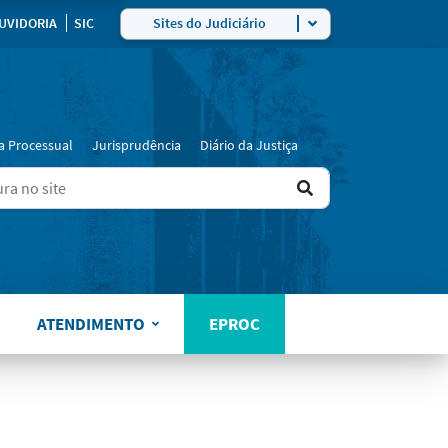
UVIDORIA
SIC
Sites do Judiciário
a Processual
Jurisprudência
Diário da Justiça
Ir
ers for results.
para
o
resultado
ATENDIMENTO
EPROC