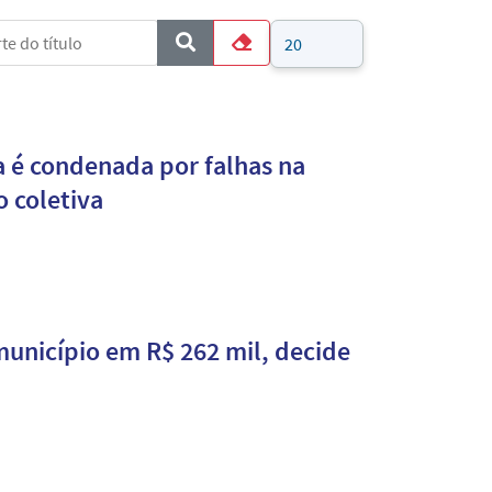
e do título
Mostrar #
COM_CONTENT_FORM_FILTER_SUBMIT
Limpar
 é condenada por falhas na
o coletiva
município em R$ 262 mil, decide