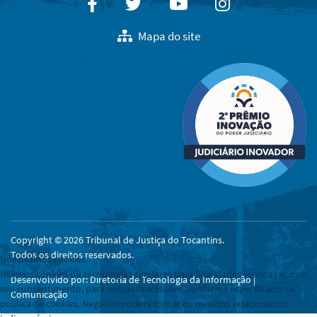
Facebook
Twitter
Youtube
Instagram
Mapa do site
Copyright © 2026 Tribunal de Justiça do Tocantins.
Todos os direitos reservados.
Nós usamos cookies
Usamos cookies ou tecnologias similares para finalidades técnicas e, com
Desenvolvido por: Diretoria de Tecnologia da Informação |
seu consentimento, para outras finalidades, conforme especificado na
Comunicação
política de cookies. Negá-los poderá tornar os recursos relacionados