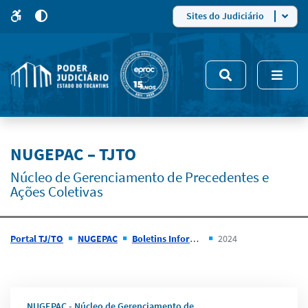
para
para
do
4
Mudar
Sites do Judiciário
para
site
o
modo
nsivo
de
5
alto
contraste
NUGEPAC – TJTO
Núcleo de Gerenciamento de Precedentes e
Ações Coletivas
Portal TJ/TO
NUGEPAC
Boletins Informativos
2024
NUGEPAC - Núcleo de Gerenciamento de