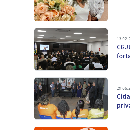
13.02.
CGJU
fort
29.05.
Cida
priv