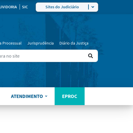
UVIDORIA
SIC
Sites do Judiciário
a Processual
Jurisprudência
Diário da Justiça
Ir
ers for results.
para
o
resultado
ATENDIMENTO
EPROC