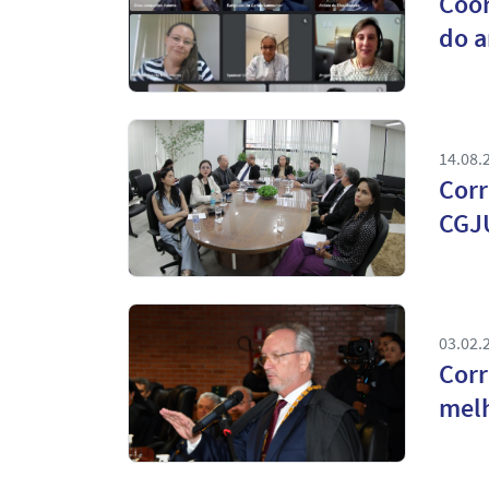
Coor
do 
14.08.
Corr
CGJU
03.02.
Corr
melh