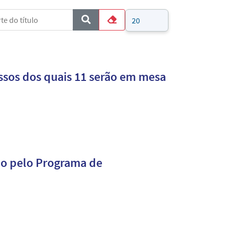
e do título
Mostrar #
COM_CONTENT_FORM_FILTER_SUBMIT
Limpar
cessos dos quais 11 serão em mesa
ado pelo Programa de