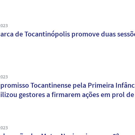
2023
rca de Tocantinópolis promove duas sessõe
2023
romisso Tocantinense pela Primeira Infância
lizou gestores a firmarem ações em prol de 
2023