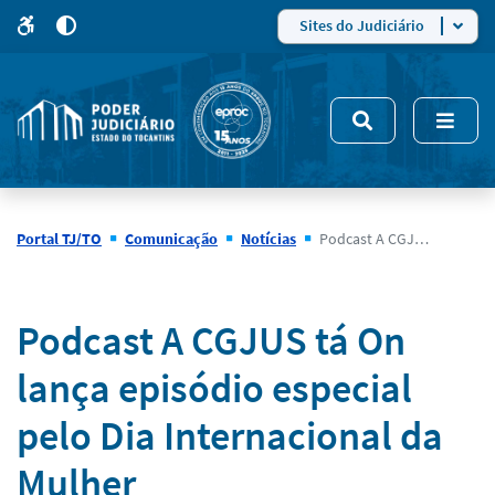
para
para
do
4
Mudar
Sites do Judiciário
para
site
o
modo
nsivo
de
5
alto
contraste
Portal TJ/TO
Comunicação
Notícias
Podcast A CGJUS tá On lança episódio especial pelo Dia Internacional da Mulher
Notícias
Podcast A CGJUS tá On
lança episódio especial
pelo Dia Internacional da
Mulher