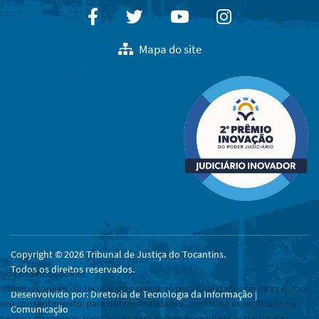
Facebook
Twitter
Youtube
Instagram
Mapa do site
Copyright © 2026 Tribunal de Justiça do Tocantins.
Todos os direitos reservados.
Nós usamos cookies
Usamos cookies ou tecnologias similares para finalidades técnicas e, com
Desenvolvido por: Diretoria de Tecnologia da Informação |
seu consentimento, para outras finalidades, conforme especificado na
Comunicação
política de cookies. Negá-los poderá tornar os recursos relacionados