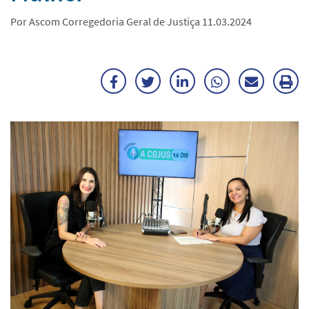
Por Ascom Corregedoria Geral de Justiça 11.03.2024
Facebook
Twitter
LinkedIn
WhatsApp
Enviar
Im
por
ma
E-
mail