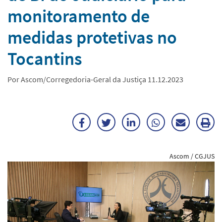
monitoramento de
medidas protetivas no
Tocantins
Por Ascom/Corregedoria-Geral da Justiça 11.12.2023
Facebook
Twitter
LinkedIn
WhatsApp
Enviar
Im
por
ma
Ascom / CGJUS
E-
mail