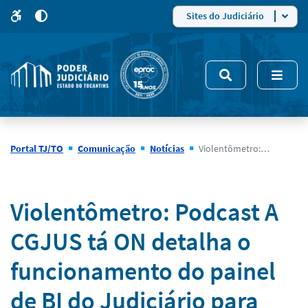
para
para
do
4
Mudar
Sites do Judiciário
para
site
o
modo
nsivo
de
5
alto
contraste
Portal TJ/TO
Comunicação
Notícias
Violentômetro: Podcast A CGJUS tá ON detalha o funcionamento do painel de BI do Judiciário para monitoramento de medidas protetivas no Tocantins
Notícias
Violentômetro: Podcast A
CGJUS tá ON detalha o
funcionamento do painel
de BI do Judiciário para