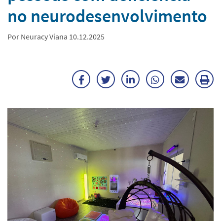
no neurodesenvolvimento
Por Neuracy Viana 10.12.2025
Facebook
Twitter
LinkedIn
WhatsApp
Enviar
Im
por
ma
E-
mail