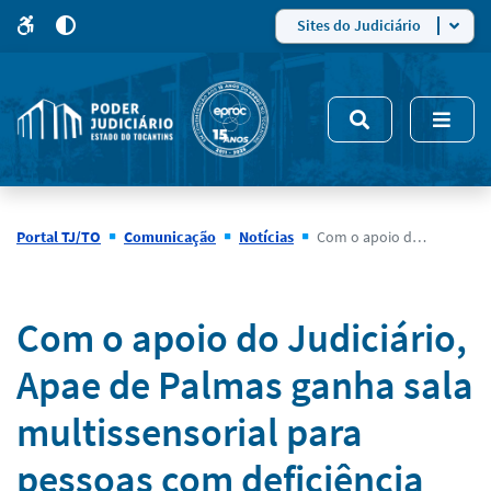
para
para
do
4
Mudar
Sites do Judiciário
para
site
o
modo
nsivo
de
5
alto
contraste
Portal TJ/TO
Comunicação
Notícias
Com o apoio do Judiciário, Apae de Palmas ganha sala multissensorial para pessoas com deficiência no neurodesenvolvimento
Notícias
Com o apoio do Judiciário,
Apae de Palmas ganha sala
multissensorial para
pessoas com deficiência