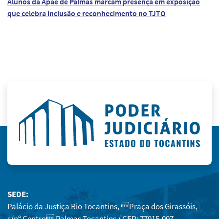
Alunos da Apae de Palmas marcam presença em exposição
que celebra inclusão e reconhecimento no TJTO
SEDE:
Palácio da Justiça Rio Tocantins, Praça dos Girassóis,
s/nº Centro Palmas Tocantins / CEP: 77015-007