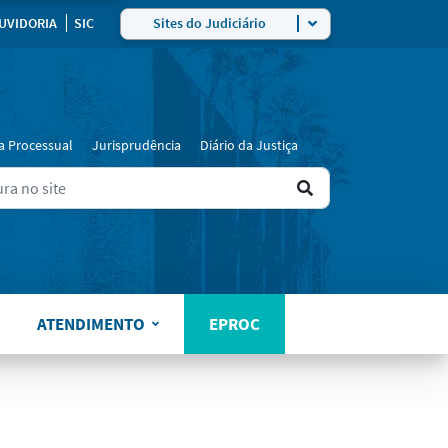
UVIDORIA
SIC
Sites do Judiciário
a Processual
Jurisprudência
Diário da Justiça
Ir
ers for results.
para
o
resultado
ATENDIMENTO
EPROC