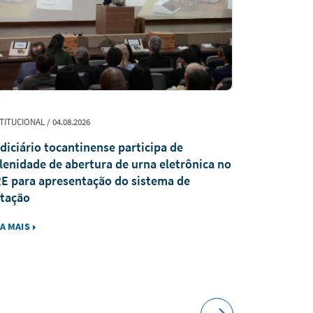
TITUCIONAL / 04.08.2026
PUBLICAÇÃO / 0
diciário tocantinense participa de
Revista Jur
lenidade de abertura de urna eletrônica no
recebe trab
E para apresentação do sistema de
tação
IA MAIS
LEIA MAIS