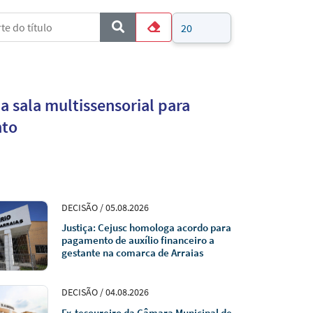
e do título
Mostrar #
COM_CONTENT_FORM_FILTER_SUBMIT
Limpar
 sala multissensorial para
nto
DECISÃO / 05.08.2026
Justiça: Cejusc homologa acordo para
pagamento de auxílio financeiro a
gestante na comarca de Arraias
DECISÃO / 04.08.2026
Ex-tesoureiro da Câmara Municipal de