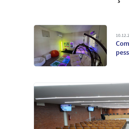
10.12.
Com 
pess
Notícias
em
Destaque