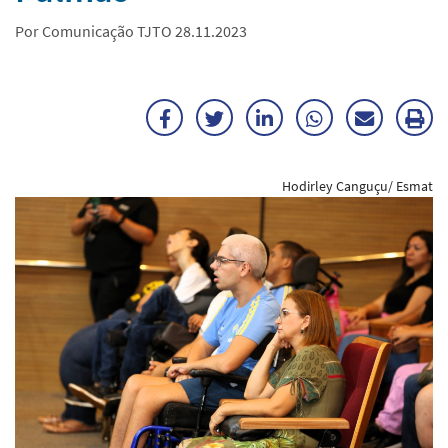
Por Comunicação TJTO 28.11.2023
Facebook
Twitter
LinkedIn
WhatsApp
Enviar
Im
por
ma
Hodirley Canguçu/ Esmat
E-
mail