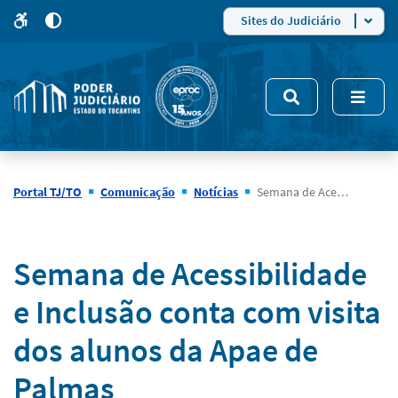
para
para
do
4
Mudar
Sites do Judiciário
para
site
o
modo
nsivo
de
5
alto
contraste
Portal TJ/TO
Comunicação
Notícias
Semana de Acessibilidade e Inclusão conta com visita dos alunos da Apae de Palmas
Notícias
Semana de Acessibilidade
e Inclusão conta com visita
dos alunos da Apae de
Palmas