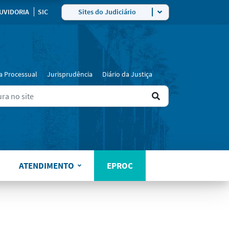
UVIDORIA
SIC
Sites do Judiciário
a Processual
Jurisprudência
Diário da Justiça
Ir
ers for results.
para
o
resultado
ATENDIMENTO
EPROC