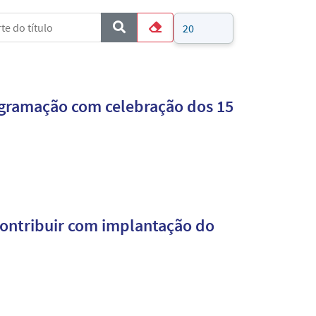
e do título
Mostrar #
COM_CONTENT_FORM_FILTER_SUBMIT
Limpar
rogramação com celebração dos 15
contribuir com implantação do