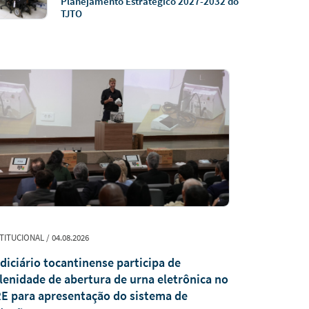
Planejamento Estratégico 2027-2032 do
TJTO
TITUCIONAL / 04.08.2026
PUBLICAÇÃO / 0
diciário tocantinense participa de
Revista Jur
lenidade de abertura de urna eletrônica no
recebe trab
E para apresentação do sistema de