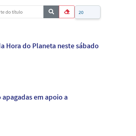
e do título
Mostrar #
COM_CONTENT_FORM_FILTER_SUBMIT
Limpar
da Hora do Planeta neste sábado
ão apagadas em apoio a