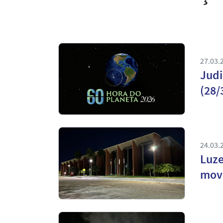
27.03.
Judi
(28/
24.03.
Luze
movi