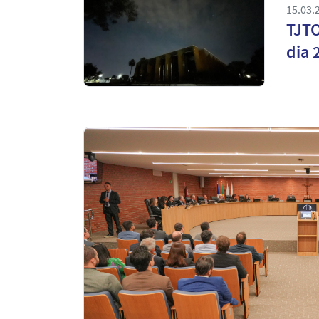
15.03.
TJTO
dia 
Notícias
em
Destaque