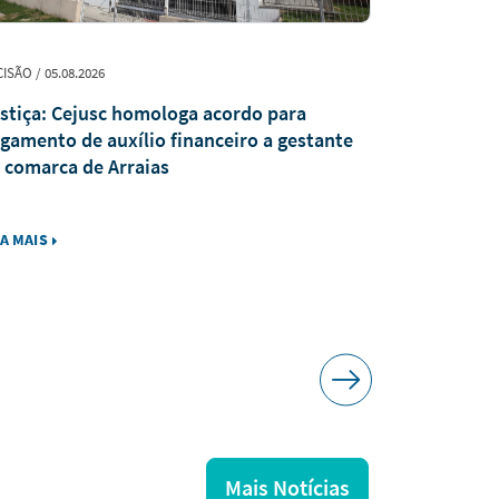
ISÃO / 05.08.2026
INSTITUCIONAL /
stiça: Cejusc homologa acordo para
Judiciário 
gamento de auxílio financeiro a gestante
solenidade
 comarca de Arraias
TRE para a
votação
IA MAIS
LEIA MAIS
Mais Notícias