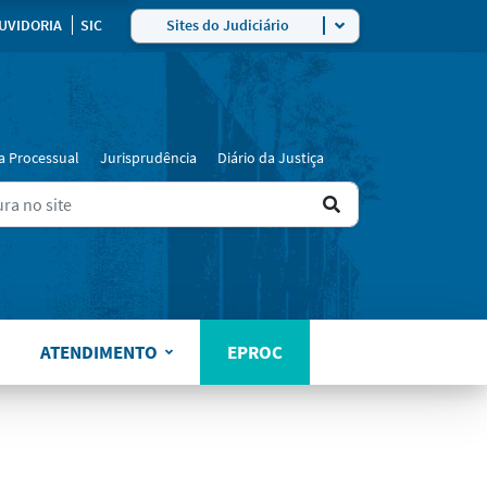
UVIDORIA
SIC
Sites do Judiciário
a Processual
Jurisprudência
Diário da Justiça
Ir
ers for results.
para
o
resultado
ATENDIMENTO
EPROC