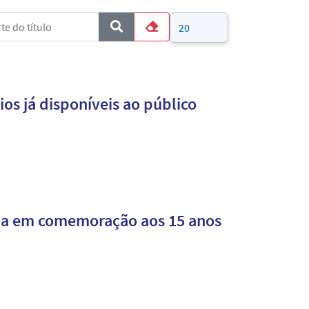
e do título
Mostrar #
COM_CONTENT_FORM_FILTER_SUBMIT
Limpar
os já disponíveis ao público
da em comemoração aos 15 anos