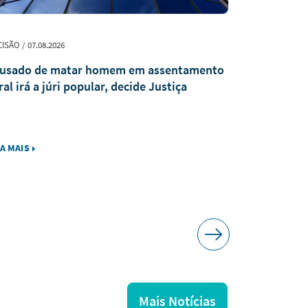
ISÃO / 07.08.2026
EVENTO / 07.08.
usado de matar homem em assentamento
TJTO parti
ral irá a júri popular, decide Justiça
Programa N
IA MAIS
LEIA MAIS
Mais Notícias