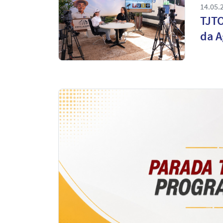
14.05.
TJTO
da A
Notícias
em
Destaque