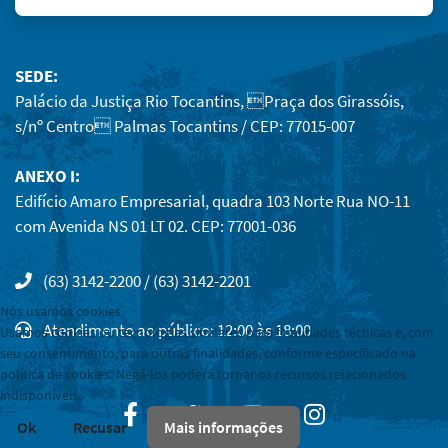
SEDE:
Palácio da Justiça Rio Tocantins, Praça dos Girassóis,
s/nº Centro Palmas Tocantins / CEP: 77015-007
ANEXO I:
Edifício Amaro Empresarial, quadra 103 Norte Rua NO-11
com Avenida NS 01 LT 02. CEP: 77001-036
(63) 3142-2200 / (63) 3142-2201
Nós usamos cookies
Atendimento ao público: 12:00 às 18:00
Usamos cookies ou tecnologias similares para finalidades técnicas e, com
seu consentimento, para outras finalidades, conforme especificado na
política de cookies. Negá-los poderá tornar os recursos relacionados
indisponíveis.
Facebook
Twitter
Youtube
Instagram
Ok
Recusar
Mais informações