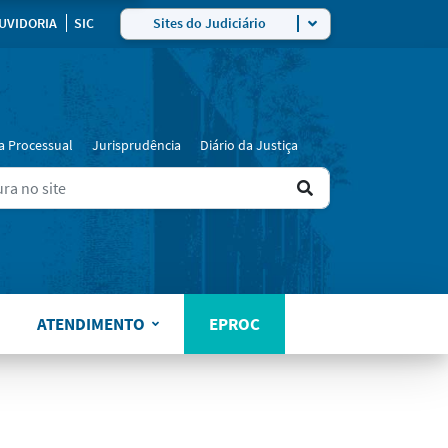
ra
UVIDORIA
SIC
Sites do Judiciário
a Processual
Jurisprudência
Diário da Justiça
Ir
ers for results.
para
o
resultado
ATENDIMENTO
EPROC