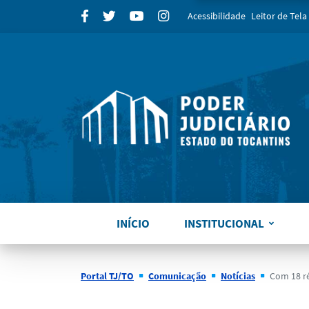
para
Facebook
Twitter
Youtube
Instagram
Acessibilidade
Leitor de Tela
INÍCIO
INSTITUCIONAL
Portal TJ/TO
Comunicação
Notícias
Com 18 réus presos, 