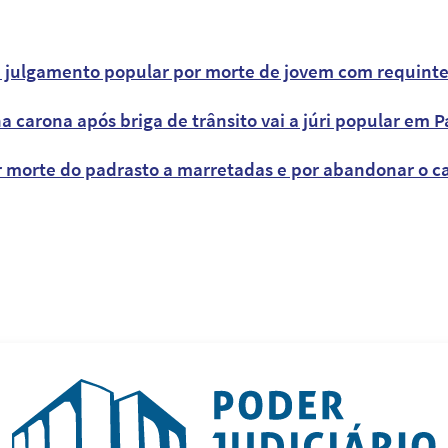
a julgamento popular por morte de jovem com requint
a carona após briga de trânsito vai a júri popular em 
or morte do padrasto a marretadas e por abandonar o c