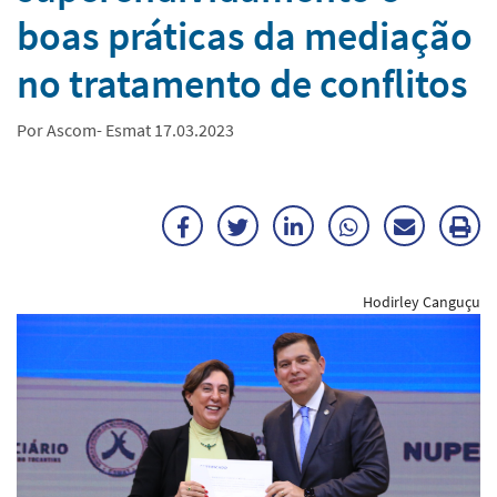
boas práticas da mediação
no tratamento de conflitos
Por Ascom- Esmat 17.03.2023
Facebook
Twitter
LinkedIn
WhatsApp
Enviar
Im
por
ma
Hodirley Canguçu
E-
mail