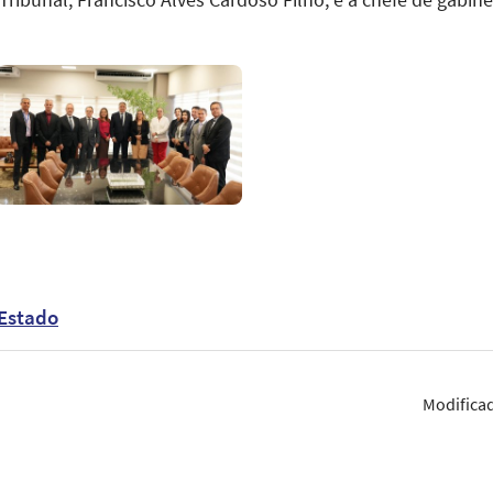
 Tribunal, Francisco Alves Cardoso Filho; e a chefe de gabine
Estado
Modifica