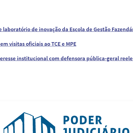
e laboratório de inovação da Escola de Gestão Fazendá
 em visitas oficiais ao TCE e MPE
eresse institucional com defensora pública-geral reel