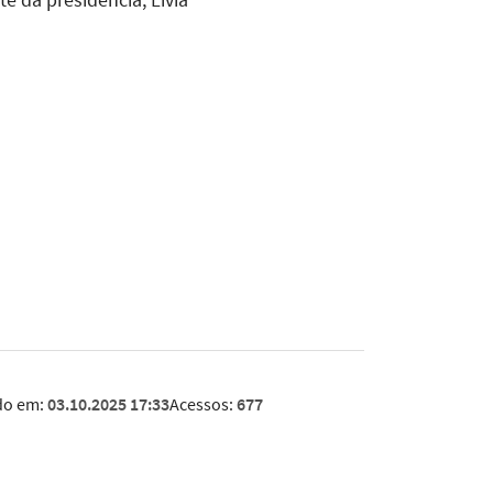
te da presidência, Lívia
do em:
03.10.2025 17:33
Acessos:
677