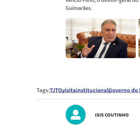
Vêncio Filho; o diretor-geral do
Guimarães.
Tags:
TJTO
visitainstitucional
Governo do 
ISIS COUTINHO