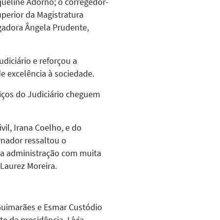
queline Adorno; o corregedor-
perior da Magistratura
gadora Ângela Prudente,
diciário e reforçou a
de excelência à sociedade.
iços do Judiciário cheguem
il, Irana Coelho, e do
rnador ressaltou o
ma administração com muita
 Laurez Moreira.
s Guimarães e Esmar Custódio