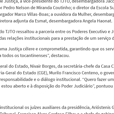
de Justiça, a vice-presidente do TJTO, desembargadora Jac
r Pedro Nelson de Miranda Coutinho; o diretor da Escola Su
rgador Marco Villas-Boas; a ouvidora da Mulher, desembar
diretora adjunta da Esmat, desembargadora Angela Haonat.
o TJTO ressaltou a parceria entre os Poderes Executivo e Ju
as relações institucionais para a prestação de um serviço 
uma Justiça célere e comprometida, garantindo que os serv
 todos os tocantinenses”, destacou.
 do Estado, Nivair Borges, da secretária-chefe da Casa Civ
ia-Geral do Estado (CGE), Murilo Francisco Centeno, o gove
esponsabilidade e o diálogo institucional. “Quero fazer u
 estou aberto e à disposição do Poder Judiciário”, pontuou
nstitucional os juízes auxiliares da presidência, Ariósteni