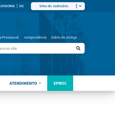
ra
UVIDORIA
SIC
Sites do Judiciário
a Processual
Jurisprudência
Diário da Justiça
Ir
ers for results.
para
o
resultado
ATENDIMENTO
EPROC