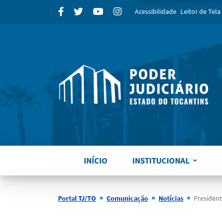
para
Facebook
Twitter
Youtube
Instagram
Acessibilidade
Leitor de Tela
INÍCIO
INSTITUCIONAL
Portal TJ/TO
Comunicação
Notícias
Presidente do T