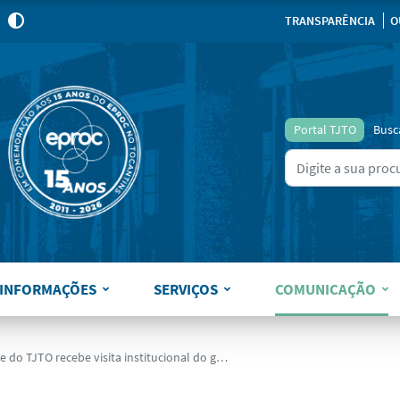
para
para
para
pa
Mudar
TRANSPARÊNCIA
O
para
o
modo
de
alto
Portal TJTO
Busc
contraste
Ir para o resultado
Type 2 or more charact
INFORMAÇÕES
SERVIÇOS
COMUNICAÇÃO
JTO recebe visita institucional do governador do Estado do Tocantins