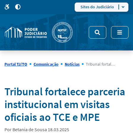
para
para
do
4
Mudar
Sites do Judiciário
para
site
o
modo
nsivo
de
5
alto
contraste
Portal TJ/TO
Comunicação
Notícias
Tribunal fortalece parceria institucional em visitas oficiais ao TCE e MPE
Notícias
Tribunal fortalece parceria
institucional em visitas
oficiais ao TCE e MPE
Por Betania de Sousa 18.03.2025