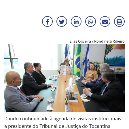
Facebook
Twitter
LinkedIn
WhatsApp
Enviar
Im
por
ma
Elias Oliveira / Rondinelli Ribeiro
E-
mail
Dando continuidade à agenda de visitas institucionais,
a presidente do Tribunal de Justiça do Tocantins