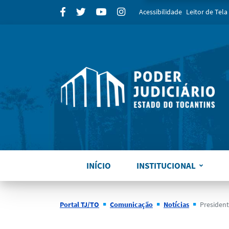
para
Facebook
Twitter
Youtube
Instagram
Acessibilidade
Leitor de Tela
INÍCIO
INSTITUCIONAL
Portal TJ/TO
Comunicação
Notícias
Presidente do TJTO disc