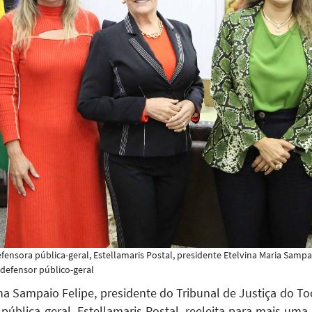
efensora pública-geral, Estellamaris Postal, presidente Etelvina Maria Sampaio
ubdefensor público-geral
a Sampaio Felipe, presidente do Tribunal de Justiça do Toc
a pública-geral, Estellamaris Postal, reeleita para mais u