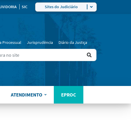
ra
UVIDORIA
SIC
Sites do Judiciário
a Processual
Jurisprudência
Diário da Justiça
Ir
ers for results.
para
o
resultado
ATENDIMENTO
EPROC