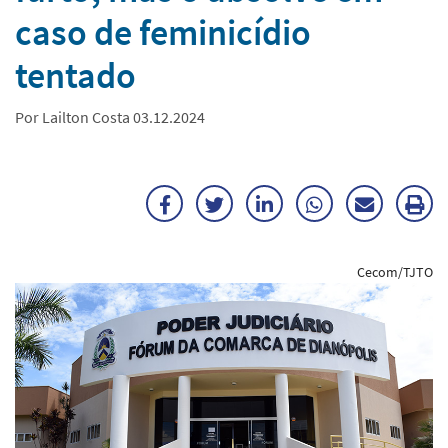
caso de feminicídio
tentado
Por Lailton Costa 03.12.2024
Facebook
Twitter
LinkedIn
WhatsApp
Enviar
Im
por
ma
Cecom/TJTO
E-
mail