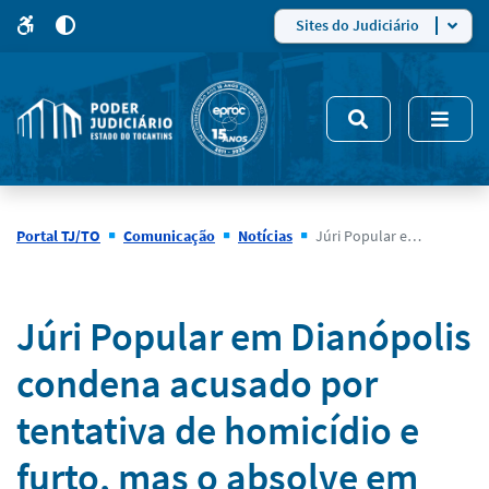
para
para
do
4
Mudar
Sites do Judiciário
para
site
o
modo
nsivo
de
5
alto
contraste
Portal TJ/TO
Comunicação
Notícias
Júri Popular em Dianópolis condena acusado por tentativa de homicídio e furto, mas o absolve em caso de feminicídio tentado
Notícias
Júri Popular em Dianópolis
condena acusado por
tentativa de homicídio e
furto, mas o absolve em