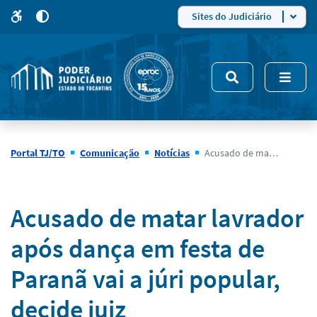
para
para
do
4
Mudar
Sites do Judiciário
para
site
o
modo
nsivo
de
5
alto
contraste
Portal TJ/TO
Comunicação
Notícias
Acusado de matar lavrador após dança em festa de Paranã vai a júri popular, decide juiz
Notícias
Acusado de matar lavrador
após dança em festa de
Paranã vai a júri popular,
decide juiz