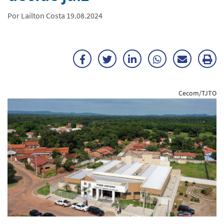
Por Lailton Costa 19.08.2024
Facebook
Twitter
LinkedIn
WhatsApp
Enviar
Im
por
ma
Cecom/TJTO
E-
mail