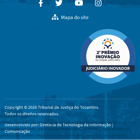
Facebook
Twitter
Youtube
Instagram
Mapa do site
Copyright © 2026 Tribunal de Justiça do Tocantins.
Todos os direitos reservados.
Nós usamos cookies
Usamos cookies ou tecnologias similares para finalidades técnicas e, com
Desenvolvido por: Diretoria de Tecnologia da Informação |
seu consentimento, para outras finalidades, conforme especificado na
Comunicação
política de cookies. Negá-los poderá tornar os recursos relacionados