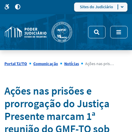
para
para
do
4
Mudar
Sites do Judiciário
para
site
o
modo
nsivo
de
5
alto
contraste
Portal TJ/TO
Comunicação
Notícias
Ações nas prisões e prorrogação do Justiça Presente marcam 1ª reunião do GMF-TO sob supervisão da desembargadora Maysa
Notícias
Ações nas prisões e
prorrogação do Justiça
Presente marcam 1ª
reunião do GMF-TO sob