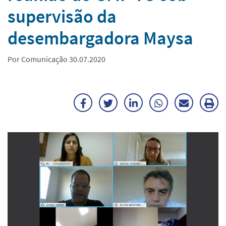
supervisão da
desembargadora Maysa
Por Comunicação 30.07.2020
Facebook
Twitter
LinkedIn
WhatsApp
Enviar
Im
por
ma
E-
mail