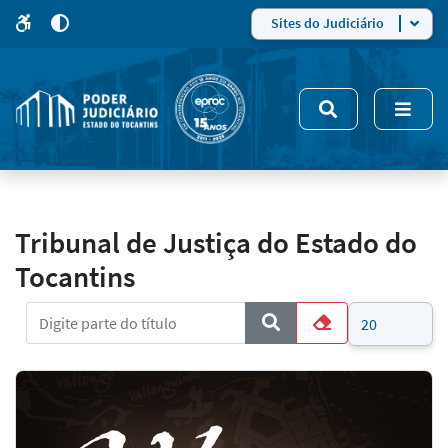
para
para
do
4
Mudar
Sites do Judiciário
para
site
o
modo
nsivo
de
5
alto
contraste
Tribunal de Justiça do Estado do
Tocantins
Digite parte do título
Mostrar #
COM_CONTENT_FORM_FI
Limpar