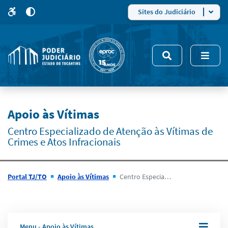
para
para
do
4
Mudar
Sites do Judiciário
para
site
o
modo
nsivo
de
5
alto
contraste
Apoio às Vítimas
Centro Especializado de Atenção às Vítimas de
Crimes e Atos Infracionais
Portal TJ/TO
Apoio às Vítimas
Centro Especializado de Apoio às Vítimas de Crimes e Atos Infracionais – CEAV
Menu - Apoio às Vítimas