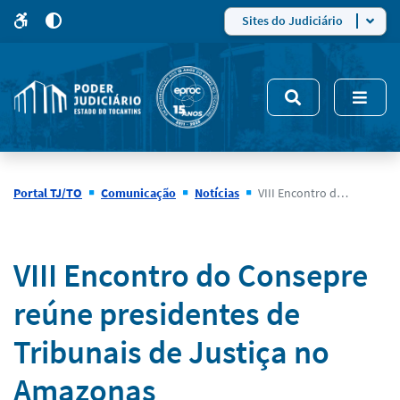
para
para
do
4
Mudar
Sites do Judiciário
para
site
o
modo
nsivo
de
5
alto
contraste
Portal TJ/TO
Comunicação
Notícias
VIII Encontro do Consepre reúne presidentes de Tribunais de Justiça no Amazonas
Notícias
VIII Encontro do Consepre
reúne presidentes de
Tribunais de Justiça no
Amazonas