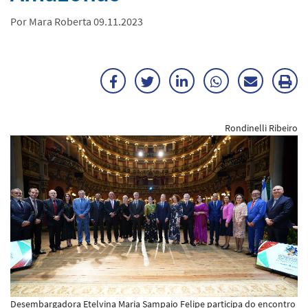
Por Mara Roberta 09.11.2023
Facebook
Twitter
LinkedIn
WhatsApp
Enviar
Im
por
ma
Rondinelli Ribeiro
E-
mail
Desembargadora Etelvina Maria Sampaio Felipe participa do encontro