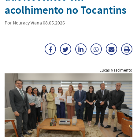
acolhimento no Tocantins
Por Neuracy Viana 08.05.2026
Facebook
Twitter
LinkedIn
WhatsApp
Enviar
Im
por
ma
Lucas Nascimento
E-
mail