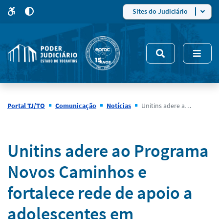
para
para
do
4
Mudar
Sites do Judiciário
para
site
o
modo
nsivo
de
5
alto
contraste
Portal TJ/TO
Comunicação
Notícias
Unitins adere ao Programa Novos Caminhos e fortalece rede de apoio a adolescentes em acolhimento no Tocantins
Notícias
Unitins adere ao Programa
Novos Caminhos e
fortalece rede de apoio a
adolescentes em