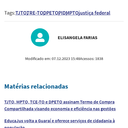
Tags:
TJTO
TRE-TO
DPETO
PID
MPTO
justiça federal
ELISANGELA FARIAS
Modificado em:
07.12.2023 15:48
Acessos:
1838
Matérias relacionadas
TJTO, MPTO, TCE-TO e DPETO assinam Termo de Compra
Compartilhada visando economia e eficiência nas gestões
EducaJus volta a Guaraí e oferece serviços de cidadania à
população