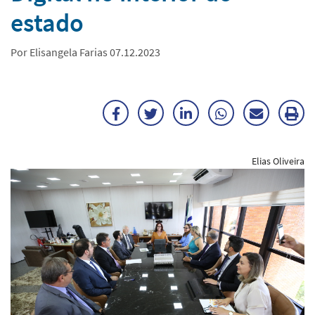
estado
Por Elisangela Farias 07.12.2023
Facebook
Twitter
LinkedIn
WhatsApp
Enviar
Im
por
ma
Elias Oliveira
E-
mail