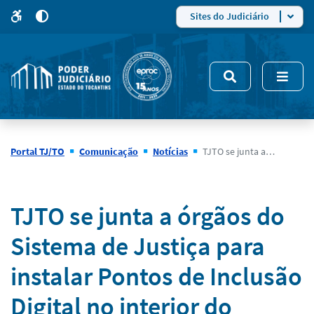
para
para
do
4
Mudar
Sites do Judiciário
para
site
o
modo
nsivo
de
5
alto
contraste
Portal TJ/TO
Comunicação
Notícias
TJTO se junta a órgãos do Sistema de Justiça para instalar Pontos de Inclusão Digital no interior do estado
Notícias
TJTO se junta a órgãos do
Sistema de Justiça para
instalar Pontos de Inclusão
Digital no interior do