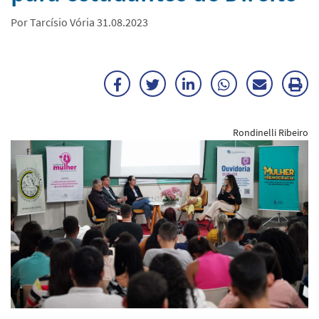
Por Tarcísio Vória 31.08.2023
Facebook
Twitter
LinkedIn
WhatsApp
Enviar
Im
por
ma
Rondinelli Ribeiro
E-
mail