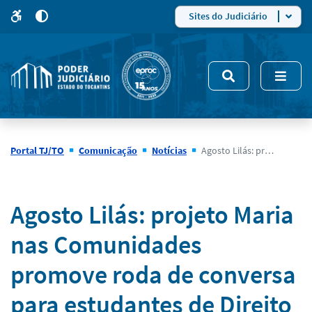
para
para
do
4
Mudar
Sites do Judiciário
para
site
o
modo
nsivo
de
5
alto
contraste
Portal TJ/TO
Comunicação
Notícias
Agosto Lilás: projeto Maria nas Comunidades promove roda de conversa para estudantes de Direito
Notícias
Agosto Lilás: projeto Maria
nas Comunidades
promove roda de conversa
para estudantes de Direito