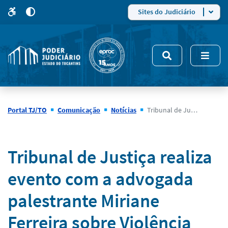
para
para
do
4
Mudar
Sites do Judiciário
para
site
o
modo
nsivo
de
5
alto
contraste
Portal TJ/TO
Comunicação
Notícias
Tribunal de Justiça realiza evento com a advogada palestrante Miriane Ferreira sobre Violência Patrimonial Contra a Mulher nesta quarta-feira (17/6)
Notícias
Tribunal de Justiça realiza
evento com a advogada
palestrante Miriane
Ferreira sobre Violência