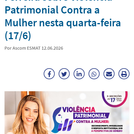
Patrimonial Contra a
Mulher nesta quarta-feira
(17/6)
Por Ascom ESMAT 12.06.2026
Facebook
Twitter
LinkedIn
WhatsApp
Enviar
Im
por
ma
E-
mail