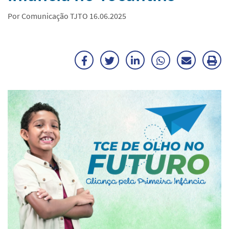
Por Comunicação TJTO 16.06.2025
Facebook
Twitter
LinkedIn
WhatsApp
Enviar
Im
por
ma
E-
mail