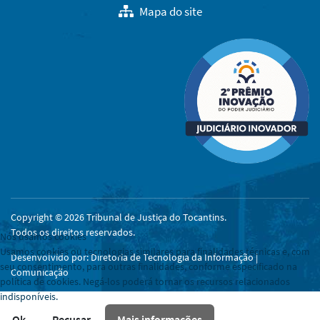
Mapa do site
Copyright © 2026 Tribunal de Justiça do Tocantins.
Todos os direitos reservados.
Nós usamos cookies
Usamos cookies ou tecnologias similares para finalidades técnicas e, com
Desenvolvido por: Diretoria de Tecnologia da Informação |
seu consentimento, para outras finalidades, conforme especificado na
Comunicação
política de cookies. Negá-los poderá tornar os recursos relacionados
indisponíveis.
Ok
Recusar
Mais informações