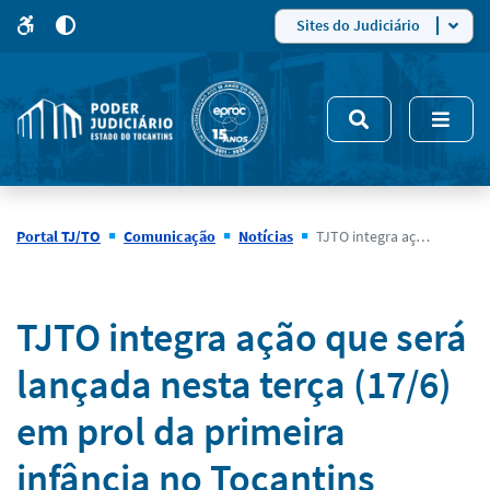
para
para
do
4
Mudar
Sites do Judiciário
para
site
o
modo
nsivo
de
5
alto
contraste
Portal TJ/TO
Comunicação
Notícias
TJTO integra ação que será lançada nesta terça (17/6) em prol da primeira infância no Tocantins
Notícias
TJTO integra ação que será
lançada nesta terça (17/6)
em prol da primeira
infância no Tocantins