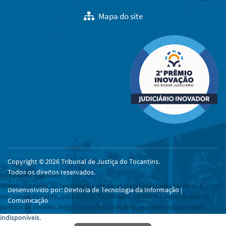
Mapa do site
Copyright © 2026 Tribunal de Justiça do Tocantins.
Todos os direitos reservados.
Nós usamos cookies
Usamos cookies ou tecnologias similares para finalidades técnicas e, com
Desenvolvido por: Diretoria de Tecnologia da Informação |
seu consentimento, para outras finalidades, conforme especificado na
Comunicação
política de cookies. Negá-los poderá tornar os recursos relacionados
indisponíveis.