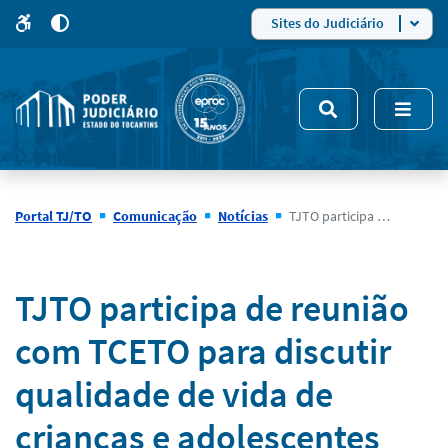
para
para
do
4
Mudar
Sites do Judiciário
para
site
o
modo
nsivo
de
5
alto
contraste
Portal TJ/TO
Comunicação
Notícias
TJTO participa de reunião com TCETO para discutir qualidade de vida de crianças e adolescentes em vulnerabilidade
Notícias
TJTO participa de reunião
com TCETO para discutir
qualidade de vida de
crianças e adolescentes