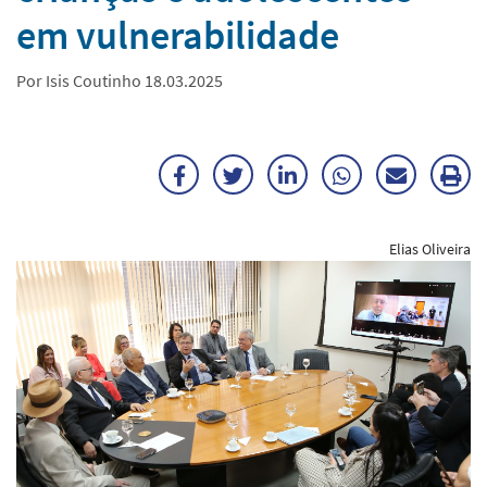
em vulnerabilidade
Por Isis Coutinho 18.03.2025
Facebook
Twitter
LinkedIn
WhatsApp
Enviar
Im
por
ma
Elias Oliveira
E-
mail