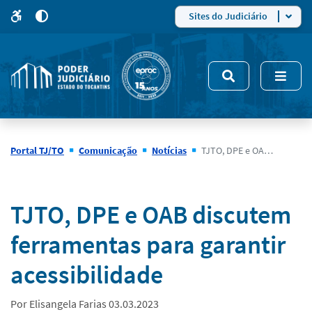
para
para
do
4
Mudar
Sites do Judiciário
para
site
o
modo
nsivo
de
5
alto
contraste
Portal TJ/TO
Comunicação
Notícias
TJTO, DPE e OAB discutem ferramentas para garantir acessibilidade
Notícias
TJTO, DPE e OAB discutem
ferramentas para garantir
acessibilidade
Por Elisangela Farias 03.03.2023