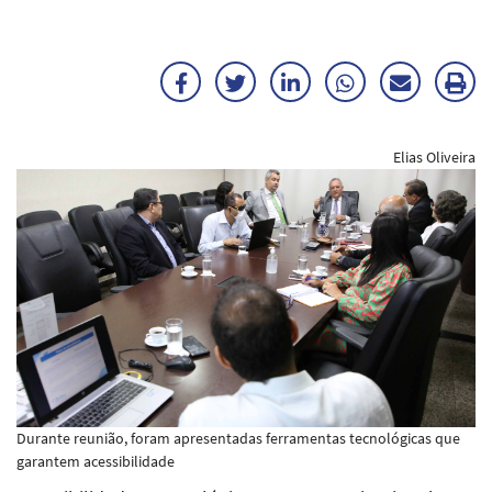
Facebook
Twitter
LinkedIn
WhatsApp
Enviar
Im
por
ma
Elias Oliveira
E-
mail
Durante reunião, foram apresentadas ferramentas tecnológicas que
garantem acessibilidade