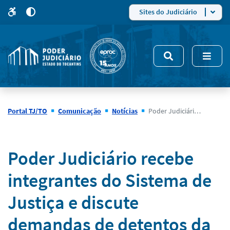
para
para
do
4
Mudar
Sites do Judiciário
para
site
o
modo
nsivo
de
5
alto
contraste
Portal TJ/TO
Comunicação
Notícias
Poder Judiciário recebe integrantes do Sistema de Justiça e discute demandas de detentos da Unidade Prisional de Palmas
Notícias
Poder Judiciário recebe
integrantes do Sistema de
Justiça e discute
demandas de detentos da