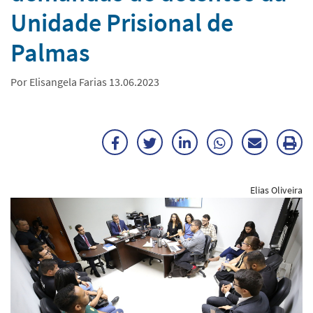
Unidade Prisional de
Palmas
Por Elisangela Farias 13.06.2023
Facebook
Twitter
LinkedIn
WhatsApp
Enviar
Im
por
ma
Elias Oliveira
E-
mail