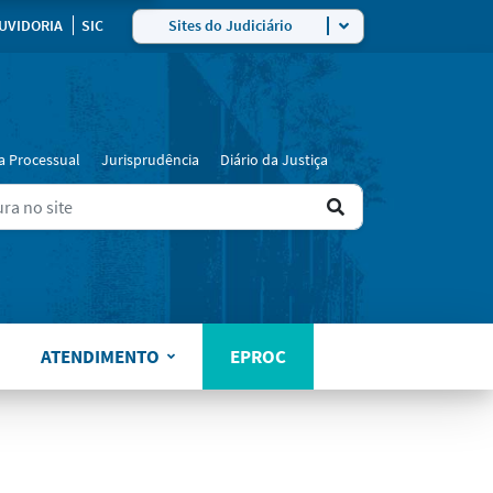
ra
UVIDORIA
SIC
Sites do Judiciário
a Processual
Jurisprudência
Diário da Justiça
Ir
ers for results.
para
o
resultado
ATENDIMENTO
EPROC