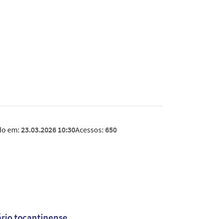
do em:
23.03.2026 10:30
Acessos:
650
ário tocantinense