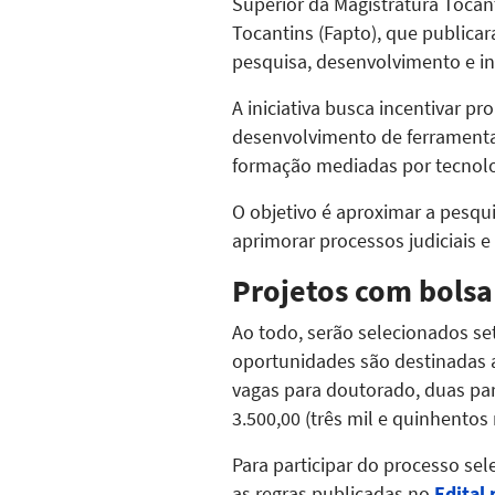
Superior da Magistratura Tocan
Tocantins (Fapto), que publica
pesquisa, desenvolvimento e ino
A iniciativa busca incentivar p
desenvolvimento de ferramentas
formação mediadas por tecnolog
O objetivo é aproximar a pesqu
aprimorar processos judiciais e 
Projetos com bolsa
Ao todo, serão selecionados se
oportunidades são destinadas a
vagas para doutorado, duas pa
3.500,00 (três mil e quinhentos
Para participar do processo sel
as regras publicadas no
Edital 