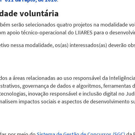
dade voluntária
bém serão selecionados quatro projetos na modalidade vol
com apoio técnico-operacional do LIIARES para o desenvolv
etivo nessa modalidade, os(as) interessados(as) deverão ob
os a áreas relacionadas ao uso responsável da Inteligência 
strativos, governança de dados e algoritmos, ferramentas de
tecnologias, inovação responsável e inclusão digital no Ju
alisem impactos sociais e aspectos de desenvolvimento su
adas por meio do
Sistema de Gestão de Concursos (SGC)
da E