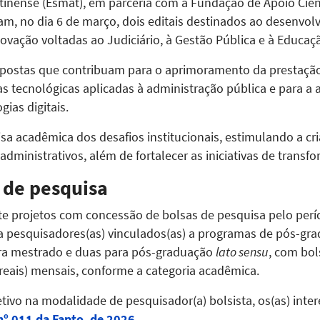
tinense (Esmat), em parceria com a Fundação de Apoio Cient
ram, no dia 6 de março, dois editais destinados ao desenvo
vação voltadas ao Judiciário, à Gestão Pública e à Educaçã
ropostas que contribuam para o aprimoramento da prestação 
 tecnológicas aplicadas à administração pública e para a
ias digitais.
isa acadêmica dos desafios institucionais, estimulando a c
administrativos, além de fortalecer as iniciativas de transfo
 de pesquisa
te projetos com concessão de bolsas de pesquisa pelo perí
 pesquisadores(as) vinculados(as) a programas de pós-gradu
ra mestrado e duas para pós-graduação
lato sensu
, com bo
 reais) mensais, conforme a categoria acadêmica.
etivo na modalidade de pesquisador(a) bolsista, os(as) inte
nº 011 da Fapto, de 2026
.