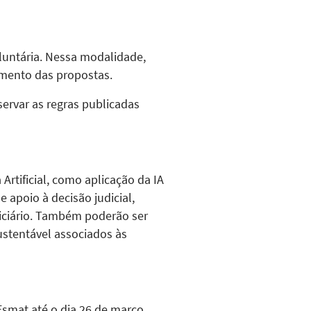
untária. Nessa modalidade,
imento das propostas.
servar as regras publicadas
Artificial, como aplicação da IA
 apoio à decisão judicial,
diciário. Também poderão ser
stentável associados às
smat até o dia 26 de março.