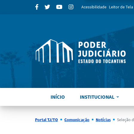
para
Facebook
Twitter
Youtube
Instagram
Acessibilidade
Leitor de Tela
INÍCIO
INSTITUCIONAL
Portal TJ/TO
Comunicação
Notícias
Seleção de projet