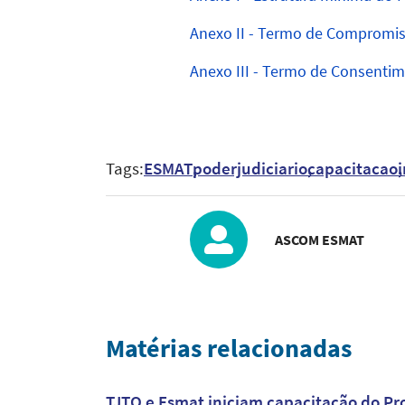
Anexo II - Termo de Compromis
Anexo III - Termo de Consenti
Tags:
ESMAT
poderjudiciario
capacitacao
i
ASCOM ESMAT
Matérias relacionadas
TJTO e Esmat iniciam capacitação do Proj