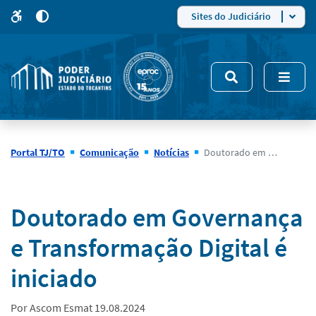
para
para
do
4
Mudar
Sites do Judiciário
para
site
o
modo
nsivo
de
5
alto
contraste
Portal TJ/TO
Comunicação
Notícias
Doutorado em Governança e Transformação Digital é iniciado
Notícias
Doutorado em Governança
e Transformação Digital é
iniciado
Por Ascom Esmat 19.08.2024