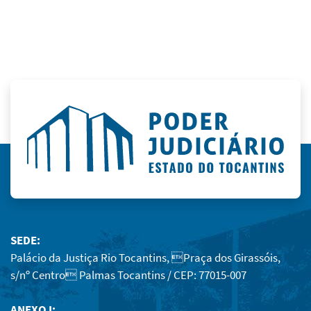
SEDE:
Palácio da Justiça Rio Tocantins, Praça dos Girassóis,
s/nº Centro Palmas Tocantins / CEP: 77015-007
ANEXO I: