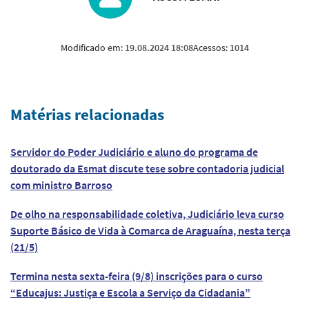
Modificado em:
19.08.2024 18:08
Acessos:
1014
Matérias relacionadas
Servidor do Poder Judiciário e aluno do programa de
doutorado da Esmat discute tese sobre contadoria judicial
com ministro Barroso
De olho na responsabilidade coletiva, Judiciário leva curso
Suporte Básico de Vida à Comarca de Araguaína, nesta terça
(21/5)
Termina nesta sexta-feira (9/8) inscrições para o curso
“Educajus: Justiça e Escola a Serviço da Cidadania”