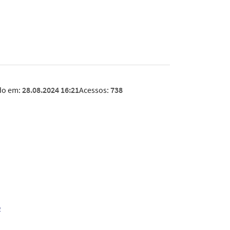
do em:
28.08.2024 16:21
Acessos:
738
o