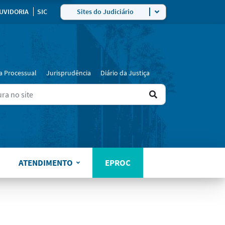
ra
UVIDORIA
SIC
Sites do Judiciário
a Processual
Jurisprudência
Diário da Justiça
Ir
ers for results.
para
o
resultado
ATENDIMENTO
EPROC