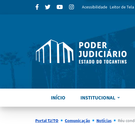
para
Facebook
Twitter
Youtube
Instagram
Acessibilidade
Leitor de Tela
INÍCIO
INSTITUCIONAL
Portal TJ/TO
Comunicação
Notícias
Réu condenado em Jú