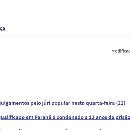
ça
Modifica
lgamentos pelo júri popular nesta quarta-feira (22)
qualificado em Paranã é condenado a 12 anos de prisã