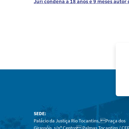
Júri condena a 18 anos e 9 meses auto
SEDE:
Palácio da Justiça Rio Tocantins, Praça dos
Girassóis, s/nº Centro Palmas Tocantins / CEP