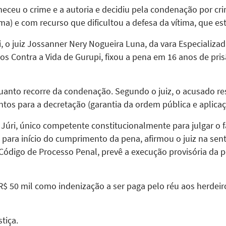
ceu o crime e a autoria e decidiu pela condenação por cri
ima) e com recurso que dificultou a defesa da vítima, que e
, o juiz Jossanner Nery Nogueira Luna, da vara Especializa
os Contra a Vida de Gurupi, fixou a pena em 16 anos de pri
quanto recorre da condenação. Segundo o juiz, o acusado r
os para a decretação (garantia da ordem pública e aplicaçã
Júri, único competente constitucionalmente para julgar o 
para início do cumprimento da pena, afirmou o juiz na sente
 do Código de Processo Penal, prevê a execução provisória d
R$ 50 mil como indenização a ser paga pelo réu aos herdeiro
tiça.