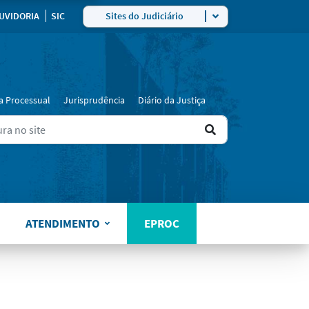
ra
UVIDORIA
SIC
Sites do Judiciário
a Processual
Jurisprudência
Diário da Justiça
Ir
ers for results.
para
o
resultado
ATENDIMENTO
EPROC