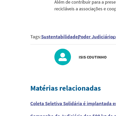
Além de contribuir para a prese
recicláveis a associações e coo
Tags:
Sustentabilidade
Poder Judiciário
c
ISIS COUTINHO
Matérias relacionadas
Coleta Seletiva Solidária é implantada 
Campanha do Judiciário doa 500 kg de a