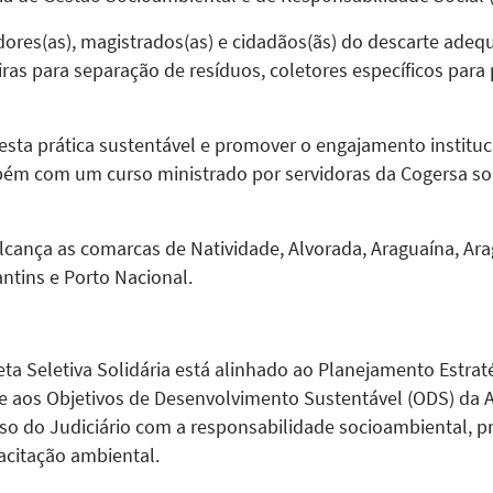
idores(as), magistrados(as) e cidadãos(ãs) do descarte adeq
xeiras para separação de resíduos, coletores específicos para
esta prática sustentável e promover o engajamento instituci
bém com um curso ministrado por servidoras da Cogersa so
lcança as comarcas de Natividade, Alvorada, Araguaína, Ara
ntins e Porto Nacional.
eta Seletiva Solidária está alinhado ao Planejamento Estrat
 e aos Objetivos de Desenvolvimento Sustentável (ODS) da
sso do Judiciário com a responsabilidade socioambiental,
pacitação ambiental.