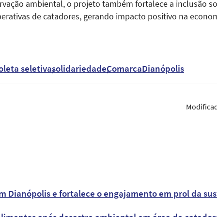
rvação ambiental, o projeto também fortalece a inclusão so
perativas de catadores, gerando impacto positivo na economi
oleta seletiva
solidariedade
ComarcaDianópolis
Modifica
em Dianópolis e fortalece o engajamento em prol da s
limentos após desastre ambiental em área de catadore