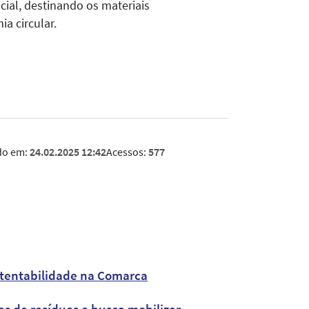
cial, destinando os materiais
a circular.
do em:
24.02.2025 12:42
Acessos:
577
ustentabilidade na Comarca
s de resíduos e busca mobilizar