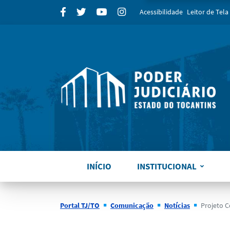
para
Facebook
Twitter
Youtube
Instagram
Acessibilidade
Leitor de Tela
INÍCIO
INSTITUCIONAL
Portal TJ/TO
Comunicação
Notícias
Projeto Coleta S