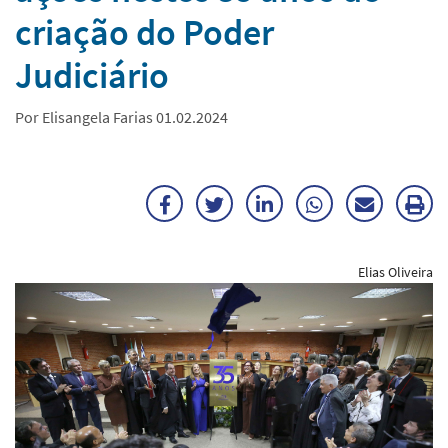
criação do Poder
Judiciário
Por Elisangela Farias 01.02.2024
Facebook
Twitter
LinkedIn
WhatsApp
Enviar
Im
por
ma
Elias Oliveira
E-
mail