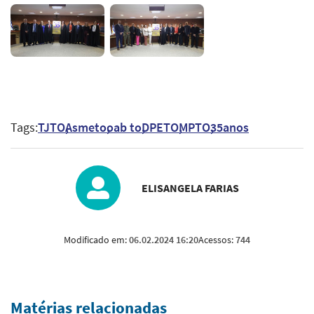
Tags:
TJTO
Asmeto
oab to
DPETO
MPTO
35anos
ELISANGELA FARIAS
Modificado em:
06.02.2024 16:20
Acessos:
744
Matérias relacionadas