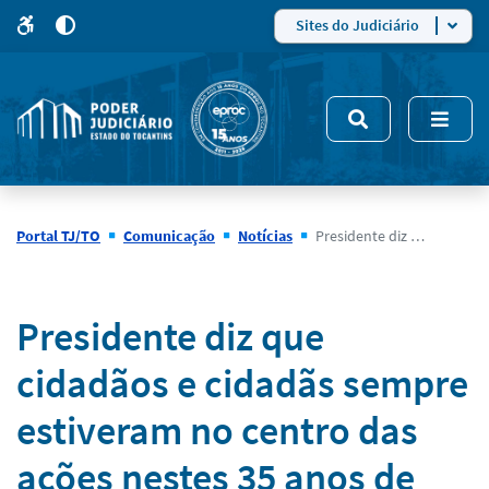
para
para
do
4
Mudar
Sites do Judiciário
para
site
o
modo
nsivo
de
5
alto
contraste
Portal TJ/TO
Comunicação
Notícias
Presidente diz que cidadãos e cidadãs sempre estiveram no centro das ações nestes 35 anos de criação do Poder Judiciário
Notícias
Presidente diz que
cidadãos e cidadãs sempre
estiveram no centro das
ações nestes 35 anos de