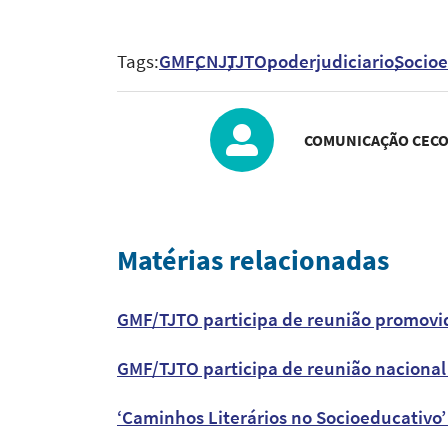
Tags:
GMF
CNJ
TJTO
poderjudiciario
Socioe
COMUNICAÇÃO CECO
Matérias relacionadas
GMF/TJTO participa de reunião promovid
GMF/TJTO participa de reunião nacional 
‘Caminhos Literários no Socioeducativo’ 