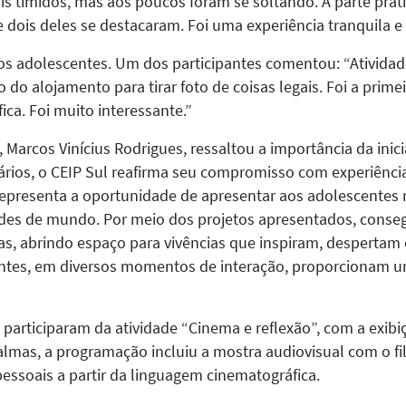
is tímidos, mas aos poucos foram se soltando. A parte prátic
e dois deles se destacaram. Foi uma experiência tranquila e
s adolescentes. Um dos participantes comentou: “Ativida
 do alojamento para tirar foto de coisas legais. Foi a primei
ca. Foi muito interessante.”
 Marcos Vinícius Rodrigues, ressaltou a importância da inic
ários, o CEIP Sul reafirma seu compromisso com experiênc
 representa a oportunidade de apresentar aos adolescentes 
ades de mundo. Por meio dos projetos apresentados, conse
as, abrindo espaço para vivências que inspiram, despertam e 
tes, em diversos momentos de interação, proporcionam um
 participaram da atividade “Cinema e reflexão”, com a exibi
almas, a programação incluiu a mostra audiovisual com o 
essoais a partir da linguagem cinematográfica.