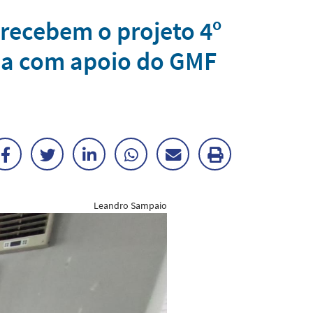
recebem o projeto 4º
fia com apoio do GMF
Facebook
Twitter
LinkedIn
WhatsApp
Enviar
Imprimir
por
matéria
Leandro Sampaio
E-
mail