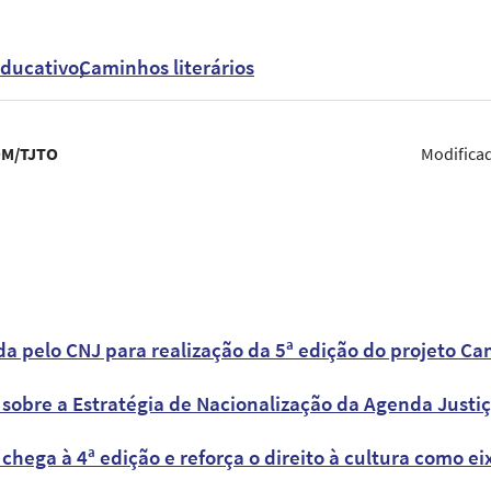
ducativo
Caminhos literários
M/TJTO
Modifica
a pelo CNJ para realização da 5ª edição do projeto Ca
sobre a Estratégia de Nacionalização da Agenda Justiç
chega à 4ª edição e reforça o direito à cultura como e