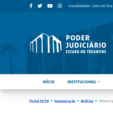
para
Facebook
Twitter
Youtube
Instagram
Acessibilidade
Leitor de Tela
INÍCIO
INSTITUCIONAL
Portal TJ/TO
Comunicação
Notícias
Olhares que transformam: a