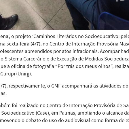
a’, o projeto ‘Caminhos Literários no Socioeducativo: pelo 
a sexta-feira (4/7), no Centro de Internação Provisória Mas
dolescentes apreendidos por atos infracionais. Acompanha
o Sistema Carcerário e de Execução de Medidas Socioeduca
 a oficina de fotografia “Por trás dos meus olhos”, realiz
Gurupi (Unirg).
 e 9/7), respectivamente, o GMF acompanhará as atividades 
as.
bém foi realizado no Centro de Internação Provisória de Sa
Socioeducativo (Case), em Palmas, ampliando o alcance da 
omovendo o debate do uso do audiovisual como forma de e