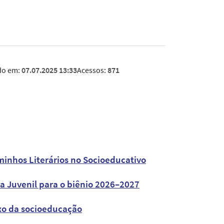
do em:
07.07.2025 13:33
Acessos:
871
minhos Literários no Socioeducativo
a Juvenil para o biênio 2026–2027
ixo da socioeducação