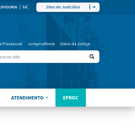
ra
UVIDORIA
SIC
Sites do Judiciário
a Processual
Jurisprudência
Diário da Justiça
Ir
ers for results.
para
o
resultado
ATENDIMENTO
EPROC