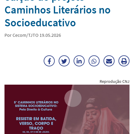
Caminhos Literários no
Socioeducativo
Por Cecom/TJTO 19.05.2026
Facebook
Twitter
LinkedIn
WhatsApp
Enviar
Im
por
ma
Reprodução CNJ
E-
mail