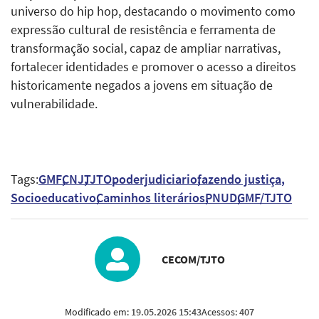
universo do hip hop, destacando o movimento como
expressão cultural de resistência e ferramenta de
transformação social, capaz de ampliar narrativas,
fortalecer identidades e promover o acesso a direitos
historicamente negados a jovens em situação de
vulnerabilidade.
Tags:
GMF
CNJ
TJTO
poderjudiciario
fazendo justiça
Socioeducativo
Caminhos literários
PNUD
GMF/TJTO
CECOM/TJTO
Modificado em:
19.05.2026 15:43
Acessos:
407