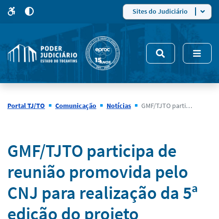
para
para
do
4
Mudar
Sites do Judiciário
para
site
o
modo
nsivo
de
5
alto
contraste
Portal TJ/TO
Comunicação
Notícias
GMF/TJTO participa de reunião promovida pelo CNJ para realização da 5ª edição do projeto Caminhos Literários no Socioeducativo
Notícias
GMF/TJTO participa de
reunião promovida pelo
CNJ para realização da 5ª
edição do projeto