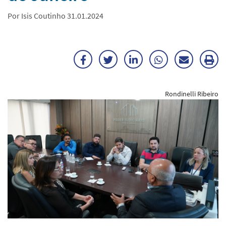
Por Isis Coutinho 31.01.2024
Facebook
Twitter
LinkedIn
WhatsApp
Enviar
Im
por
ma
Rondinelli Ribeiro
E-
mail