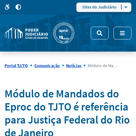
para
para
do
4
Mudar
Sites do Judiciário
para
site
o
modo
nsivo
de
5
alto
contraste
Portal TJ/TO
Comunicação
Notícias
Módulo de Mandados do Eproc do TJTO é referência para Justiça Federal do Rio de Janeiro
Notícias
Módulo de Mandados do
Eproc do TJTO é referência
para Justiça Federal do Rio
de Janeiro