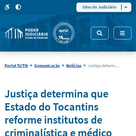
para
para
do
4
Mudar
Sites do Judiciário
para
site
o
modo
nsivo
de
5
alto
contraste
Portal TJ/TO
Comunicação
Notícias
Justiça determina que Estado do Tocantins reforme institutos de criminalística e médico legal e publique edital de concurso público
Notícias
Justiça determina que
Estado do Tocantins
reforme institutos de
criminalística e médico