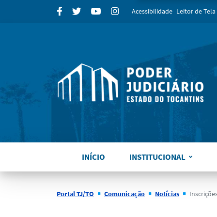
para
Facebook
Twitter
Youtube
Instagram
Acessibilidade
Leitor de Tela
INÍCIO
INSTITUCIONAL
Portal TJ/TO
Comunicação
Notícias
Inscrições abertas para 