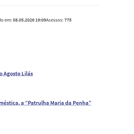
do em:
08.05.2026 19:09
Acessos:
775
 Agosto Lilás
méstica, a “Patrulha Maria da Penha”