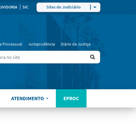
ra
UVIDORIA
SIC
Sites do Judiciário
a Processual
Jurisprudência
Diário da Justiça
Ir
ers for results.
para
o
resultado
ATENDIMENTO
EPROC