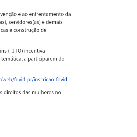
prevenção e ao enfrentamento da
as), servidores(as) e demais
icas e construção de
ins (TJTO) incentiva
temática, a participarem do
r/web/fovid-pr/inscricao-fovid
.
s direitos das mulheres no