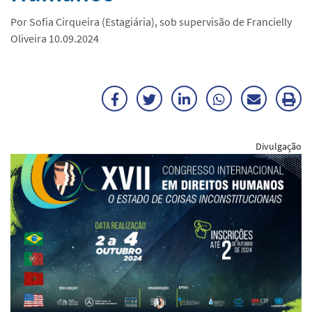
Por Sofia Cirqueira (Estagiária), sob supervisão de Francielly
Oliveira 10.09.2024
Facebook
Twitter
LinkedIn
WhatsApp
Enviar
Im
por
ma
Divulgação
E-
mail