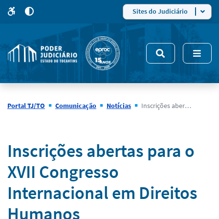
para
para
do
4
Mudar
Sites do Judiciário
para
site
o
modo
nsivo
de
5
alto
contraste
Portal TJ/TO
Comunicação
Notícias
Inscrições abertas para o XVII Congresso Internacional em Direitos Humanos
Notícias
Inscrições abertas para o
XVII Congresso
Internacional em Direitos
Humanos