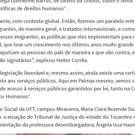
ga Guilherme Barros, de Direito da Unitins, sobre o tema:
olíticas de direitos humanos”.
te, com contexto global. Então, fizemos um paralelo entre 
igrantes, de maneira geral, e tratados internacionais, e com
desses imigrantes, as políticas que eles implementam para 
al, que teve um crescimento nos últimos anos muito grande 
xpulsam as pessoas do país de maneira e que vão contra, e
o signatários", explicou Heitor Corrêa.
 legislação favorável e, mesmo assim, ainda existe uma cert
nto aos serviços públicos. Aqui em Palmas mesmo, vemos c
e acesso à serviços públicos garantidos por lei, tanto na C
tos Humanos”.
ço Social da UFT, campus Miracema, Maria Clara Rezende Du
: a atuação do Tribunal de Justiça do estado do Tocantins 
rientação da professora desembargadora, Ângela Issa Haon