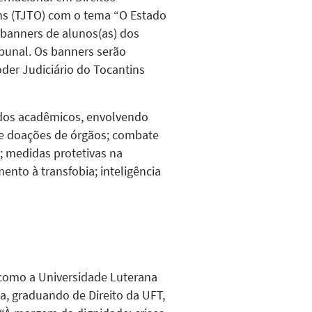
ins (TJTO) com o tema “O Estado
e banners de alunos(as) dos
bunal. Os banners serão
oder Judiciário do Tocantins
 dos acadêmicos, envolvendo
re doações de órgãos; combate
s; medidas protetivas na
nto à transfobia; inteligência
 como a Universidade Luterana
êa, graduando de Direito da UFT,