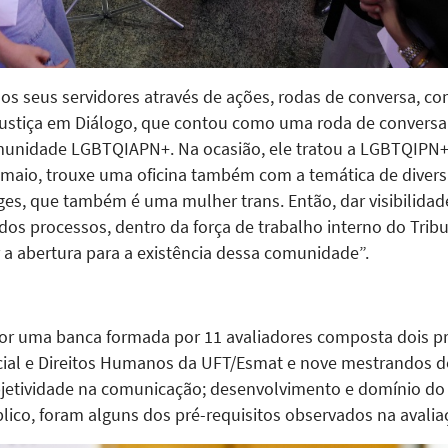
a os seus servidores através de ações, rodas de conversa, 
Justiça em Diálogo, que contou como uma roda de conversa 
unidade LGBTQIAPN+. Na ocasião, ele tratou a LGBTQIPN+ f
maio, trouxe uma oficina também com a temática de divers
ges, que também é uma mulher trans. Então, dar visibilidad
 dos processos, dentro da força de trabalho interno do Tribu
 a abertura para a existência dessa comunidade”.
por uma banca formada por 11 avaliadores composta dois p
cial e Direitos Humanos da UFT/Esmat e nove mestrandos do
bjetividade na comunicação; desenvolvimento e domínio do
ico, foram alguns dos pré-requisitos observados na avalia