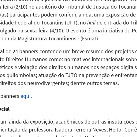
-feira (2/10) no auditório do Tribunal de Justiça do Tocant
s(as) participantes podem conferir, ainda, uma exposição d
idade Federal do Tocantins (UFT), no
hall
de entrada do Tri
ulgado na sexta-feira (4/10). O evento é uma iniciativa do P
erior da Magistratura Tocantinense (Esmat).
tal de 24 banners contendo um breve resumo dos projetos
nto Direitos Humanos como: normativos internacionais sob
néticos e violação dos direitos humanos nos espaços digitai
itos quilombolas; atuação do TJTO na prevenção e enfrentame
; direitos dos neurodivergentes; dentre outros temas.
s banners
aqui
.
cial
pam ainda da exposição, acadêmicos de outras instituições
rientação da professora Isadora Ferreira Neves, Heitor Corr