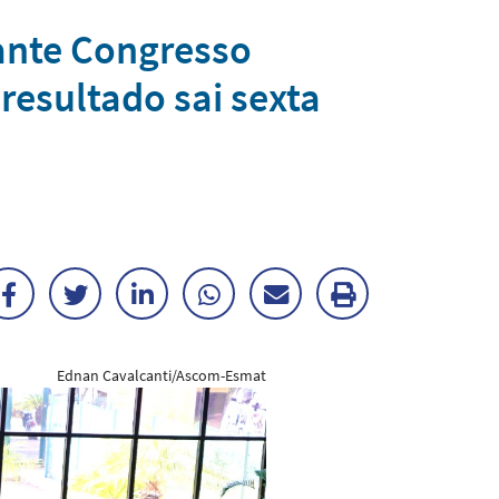
ante Congresso
resultado sai sexta
Facebook
Twitter
LinkedIn
WhatsApp
Enviar
Imprimir
por
matéria
Ednan Cavalcanti/Ascom-Esmat
E-
mail