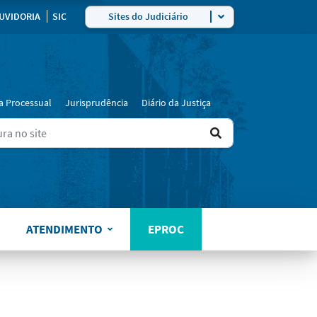
ra
UVIDORIA
SIC
Sites do Judiciário
a Processual
Jurisprudência
Diário da Justiça
Ir
ers for results.
para
o
resultado
ATENDIMENTO
EPROC