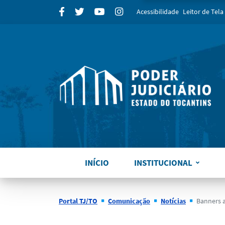
para
Facebook
Twitter
Youtube
Instagram
Acessibilidade
Leitor de Tela
INÍCIO
INSTITUCIONAL
Portal TJ/TO
Comunicação
Notícias
Banners acadêmicos exposto