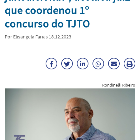
que coordenou 1º
concurso do TJTO
Por Elisangela Farias 18.12.2023
Facebook
Twitter
LinkedIn
WhatsApp
Enviar
Im
por
ma
Rondinelli Ribeiro
E-
mail