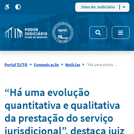
para
para
do
4
Mudar
Sites do Judiciário
para
site
o
modo
nsivo
de
5
alto
contraste
Portal TJ/TO
Comunicação
Notícias
“Há uma evolução quantitativa e qualitativa da prestação do serviço jurisdicional”, destaca juiz que coordenou 1º concurso do TJTO
Notícias
“Há uma evolução
quantitativa e qualitativa
da prestação do serviço
jurisdicional”, destaca juiz