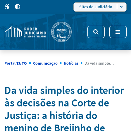
para
para
do
4
Mudar
Sites do Judiciário
para
site
o
modo
nsivo
de
5
alto
contraste
Portal TJ/TO
Comunicação
Notícias
Da vida simples do interior às decisões na Corte de Justiça: a história do menino de Brejinho de Nazaré que chegou à Presidência do TJTO
Notícias
Da vida simples do interior
às decisões na Corte de
Justiça: a história do
menino de Brejinho de