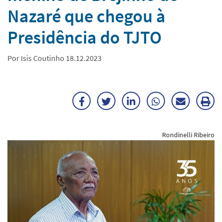
Nazaré que chegou à
Presidência do TJTO
Por Isis Coutinho 18.12.2023
Facebook
Twitter
LinkedIn
WhatsApp
Enviar
Im
por
ma
Rondinelli Ribeiro
E-
mail