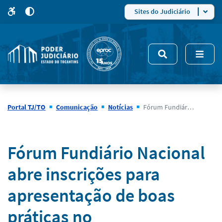
para
para
do
4
Mudar
Sites do Judiciário
para
site
o
modo
nsivo
de
5
alto
contraste
Portal TJ/TO
Comunicação
Notícias
Fórum Fundiário Nacional abre inscrições para apresentação de boas práticas no Encoge/Manaus
Notícias
Fórum Fundiário Nacional
abre inscrições para
apresentação de boas
práticas no