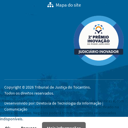
Mapa do site
Copyright © 2026 Tribunal de Justiça do Tocantins.
Todos os direitos reservados.
Nós usamos cookies
Usamos cookies ou tecnologias similares para finalidades técnicas e, com
Desenvolvido por: Diretoria de Tecnologia da Informação |
seu consentimento, para outras finalidades, conforme especificado na
Comunicação
política de cookies. Negá-los poderá tornar os recursos relacionados
indisponíveis.