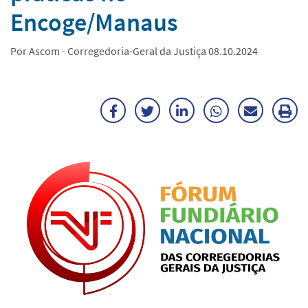
Encoge/Manaus
Por Ascom - Corregedoria-Geral da Justiça 08.10.2024
Facebook
Twitter
LinkedIn
WhatsApp
Enviar
Im
por
ma
E-
mail