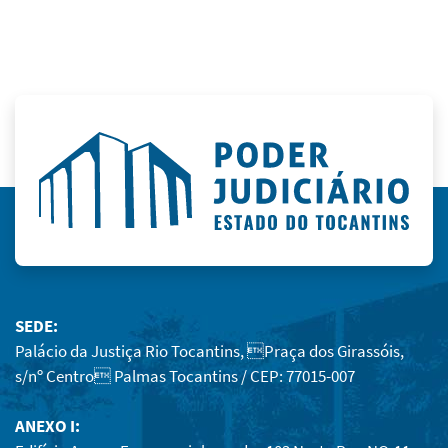
SEDE:
Palácio da Justiça Rio Tocantins, Praça dos Girassóis,
s/nº Centro Palmas Tocantins / CEP: 77015-007
ANEXO I: