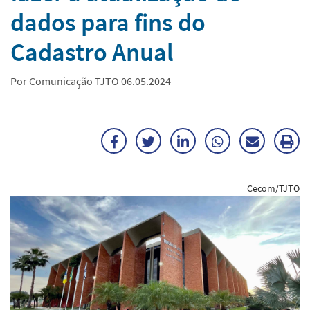
dados para fins do
Cadastro Anual
Por Comunicação TJTO 06.05.2024
Facebook
Twitter
LinkedIn
WhatsApp
Enviar
Im
por
ma
Cecom/TJTO
E-
mail