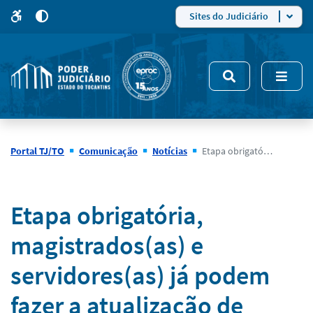
para
para
do
4
Mudar
Sites do Judiciário
para
site
o
modo
nsivo
de
5
alto
contraste
Portal TJ/TO
Comunicação
Notícias
Etapa obrigatória, magistrados(as) e servidores(as) já podem fazer a atualização de dados para fins do Cadastro Anual
Notícias
Etapa obrigatória,
magistrados(as) e
servidores(as) já podem
fazer a atualização de